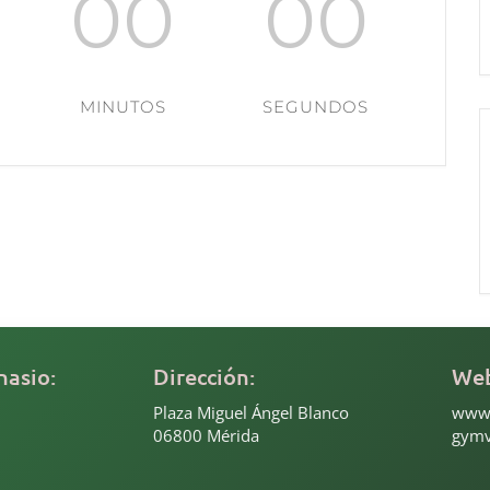
00
00
MINUTOS
SEGUNDOS
nasio:
Dirección:
We
Plaza Miguel Ángel Blanco
www.
06800 Mérida
gymv