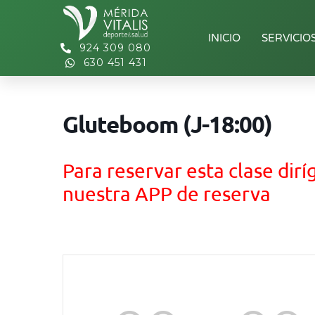
INICIO
SERVICIO
924 309 080
630 451 431
Gluteboom (J-18:00)
Para reservar esta clase dirí
nuestra APP de reserva