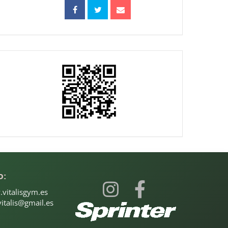
b:
vitalisgym.es
italis@gmail.es