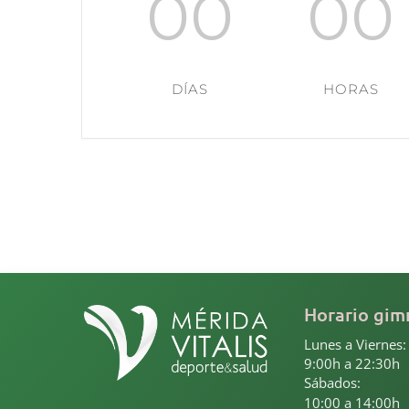
00
00
DÍAS
HORAS
Horario gim
Lunes a Viernes:
9:00h a 22:30h
Sábados:
10:00 a 14:00h