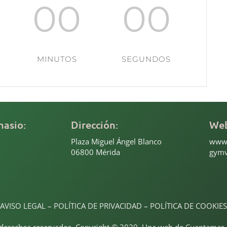
00
00
MINUTOS
SEGUNDOS
nasio:
Dirección:
We
Plaza Miguel Ángel Blanco
www.
06800 Mérida
gymv
AVISO LEGAL
–
POLÍTICA DE PRIVACIDAD
–
POLÍTICA DE COOKIES
 derechos reservados. Copyright © 2020. Una web de
Cuentamas 