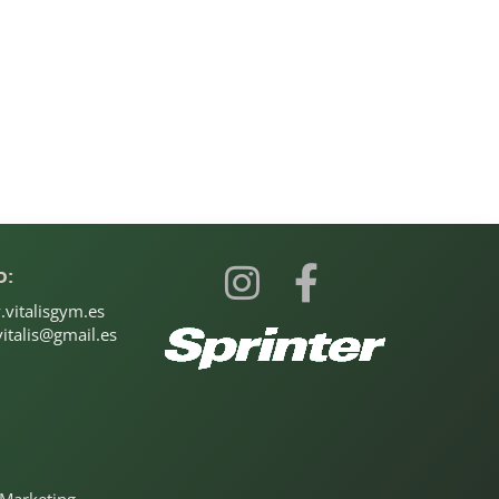
b:
vitalisgym.es
italis@gmail.es
Marketing
.