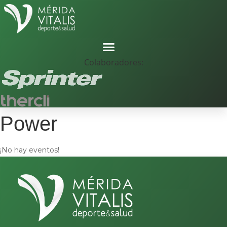
Colaboradores:
Power
¡No hay eventos!